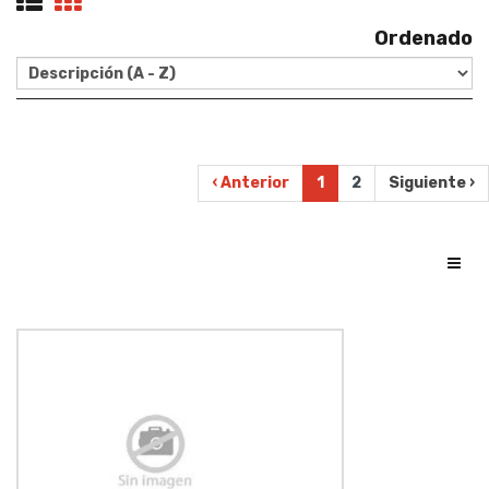
Ordenado
‹ Anterior
1
2
Siguiente ›
Toggl