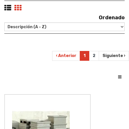
Ordenado
‹ Anterior
1
2
Siguiente ›
Toggl